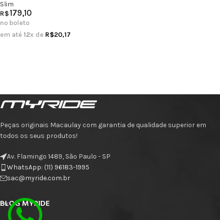
Slim
179,10
R$
no boleto
em até
12
x de
R$
20,17
Peças originais Macaulay com garantia de qualidade superior em
todos os seus produtos!
Av. Flamingo 1489, São Paulo - SP
WhatsApp: (11) 96183-1995
sac@myride.com.br
BLOG MYRIDE