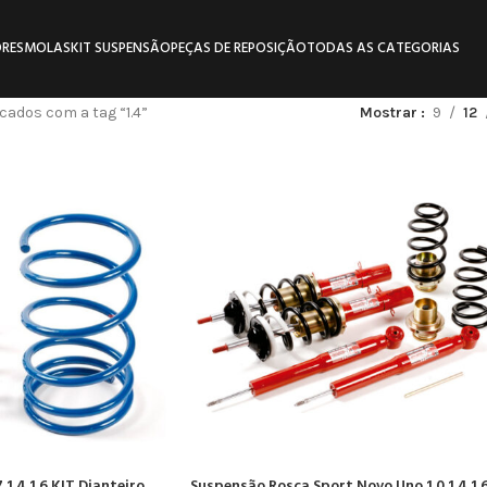
RES
MOLAS
KIT SUSPENSÃO
PEÇAS DE REPOSIÇÃO
TODAS AS CATEGORIAS
ados com a tag “1.4”
Mostrar
9
12
1.4 1.6 KIT Dianteiro
Suspensão Rosca Sport Novo Uno 1.0 1.4 1.