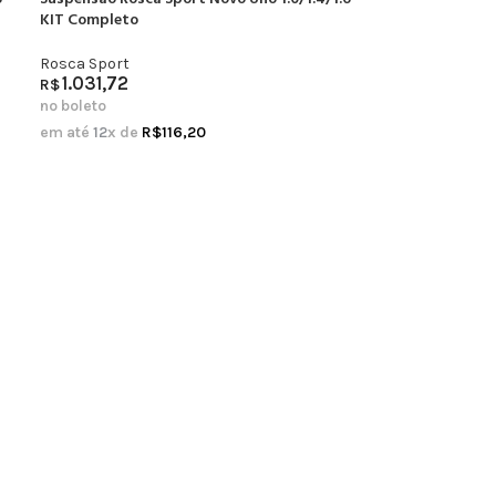
KIT Completo
Rosca Sport
1.031,72
R$
no boleto
em até
12
x de
R$
116,20