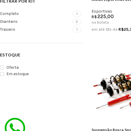
FILTRAR POR KIT
Esportivas
Completo
1
225,00
R$
Dianteiro
2
no boleto
em até
12
x de
R$
25,
Traseiro
1
ESTOQUE
Oferta
Em estoque
Suspensão Rosca Spor