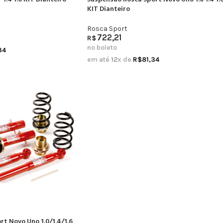
KIT Dianteiro
Rosca Sport
722,21
R$
no boleto
34
em até
12
x de
R$
81,34
t Novo Uno 1.0/1.4/1.6