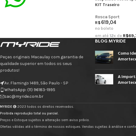
KIT Traseiro
Rosca Sport
619,04
R$
no boleto
em até
12
x de
R$
69,
BLOG MYRIDE
Como Ide
Peças originais Macaulay com garantia de
Amortece
qualidade superior em todos os seus
produtos!
A Import
Amortece
Av. Flamingo 1489, São Paulo - SP
WhatsApp: (11) 96183-1995
sac@myride.com.br
MYRIDE
2023 todos os direitos reservados.
Proibida reprodução total ou parcial.
Preços e Estoque sujeitos a alteração sem aviso prévio.
Ofertas válidas até o término de nossos estoques. Vendas sujeitas à análise e con