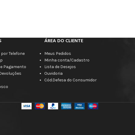
S
ÁREA DO CLIENTE
por Telefone
Meus Pedidos
p
Minha conta/Cadastro
de Pagamento
Lista de Desejos
 Devoluções
Ouvidoria
Cód.Defesa do Consumidor
osco