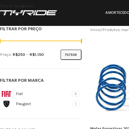
Skip to navigation
Skip to main content
AMORTECEDO
FILTRAR POR PREÇO
Início
Produtos marc
Preço:
R$250
—
R$1.150
FILTRAR
FILTRAR POR MARCA
Fiat
3
Peugeot
1
Molas Esportivas 207 