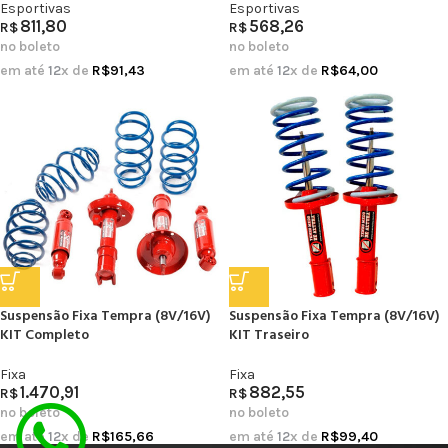
Esportivas
Esportivas
811,80
568,26
R$
R$
no boleto
no boleto
em até
12
x de
R$
91,43
em até
12
x de
R$
64,00
Suspensão Fixa Tempra (8V/16V)
Suspensão Fixa Tempra (8V/16V)
KIT Completo
KIT Traseiro
Fixa
Fixa
1.470,91
882,55
R$
R$
no boleto
no boleto
em até
12
x de
R$
165,66
em até
12
x de
R$
99,40