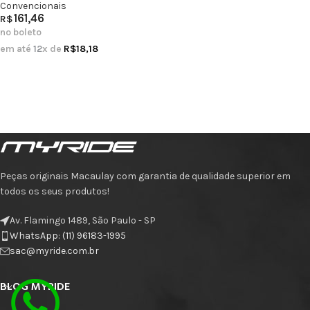
Convencionais
161,46
R$
no boleto
em até
12
x de
R$
18,18
Peças originais Macaulay com garantia de qualidade superior em
todos os seus produtos!
Av. Flamingo 1489, São Paulo - SP
WhatsApp: (11) 96183-1995
sac@myride.com.br
BLOG MYRIDE