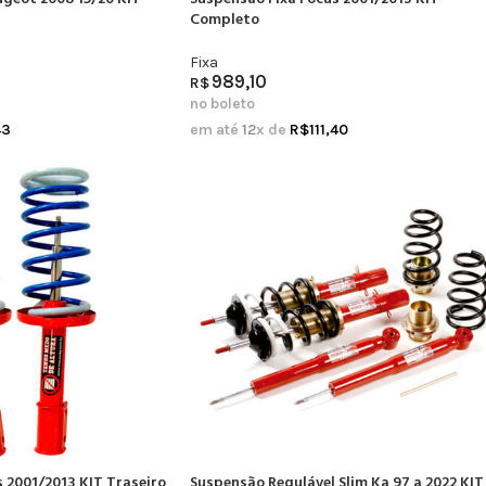
Completo
Fixa
989,10
R$
no boleto
43
em até
12
x de
R$
111,40
 2001/2013 KIT Traseiro
Suspensão Regulável Slim Ka 97 a 2022 KIT