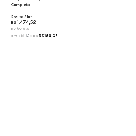
Completo
Rosca Slim
1.474,52
R$
no boleto
em até
12
x de
R$
166,07