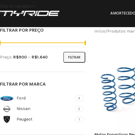
Skip to navigation
Skip to main content
AMORTECEDO
FILTRAR POR PREÇO
Início
Produtos mar
Preço:
R$900
—
R$1.640
FILTRAR
FILTRAR POR MARCA
Ford
4
Nissan
2
Peugeot
1
Molas Esportivas Pe