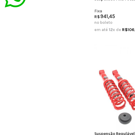
Fixa
941,45
R$
no boleto
em até
12
x de
R$
106
Suspensão Regulável 