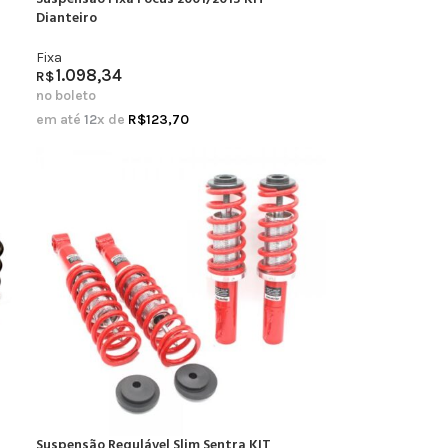
Dianteiro
Fixa
1.098,34
R$
no boleto
em até
12
x de
R$
123,70
Suspensão Regulável Slim Sentra KIT