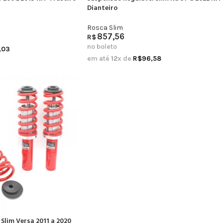
Dianteiro
Rosca Slim
857,56
R$
no boleto
,03
em até
12
x de
R$
96,58
Slim Versa 2011 a 2020