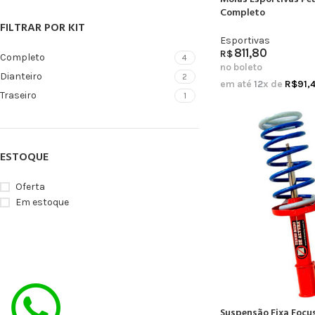
Completo
FILTRAR POR KIT
Esportivas
811,80
R$
Completo
4
no boleto
Dianteiro
2
em até
12
x de
R$
91,
Traseiro
1
ESTOQUE
Oferta
Em estoque
Suspensão Fixa Focus