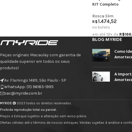
KIT Completo
Rosca Slim
1.474,52
R$
no boleto
em até
12
x de
R$
166
BLOG MYRIDE
Como Ide
Peças originais Macaulay com garantia de
Amortece
qualidade superior em todos os seus
produtos!
A Import
Amortece
Av. Flamingo 1489, São Paulo - SP
WhatsApp: (11) 96183-1995
sac@myride.com.br
MYRIDE
2023 todos os direitos reservados.
Proibida reprodução total ou parcial.
Preços e Estoque sujeitos a alteração sem aviso prévio.
Ofertas válidas até o término de nossos estoques. Vendas sujeitas à análise e con