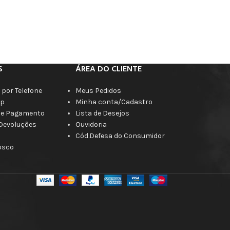
S
ÁREA DO CLIENTE
por Telefone
Meus Pedidos
p
Minha conta/Cadastro
de Pagamento
Lista de Desejos
 Devoluções
Ouvidoria
Cód.Defesa do Consumidor
osco