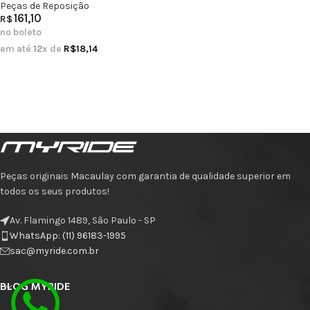
Peças de Reposição
161,10
R$
no boleto
em até
12
x de
R$
18,14
Peças originais Macaulay com garantia de qualidade superior em
todos os seus produtos!
Av. Flamingo 1489, São Paulo - SP
WhatsApp: (11) 96183-1995
sac@myride.com.br
BLOG MYRIDE