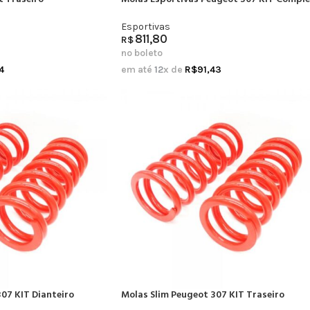
Esportivas
811,80
R$
no boleto
4
em até
12
x de
R$
91,43
07 KIT Dianteiro
Molas Slim Peugeot 307 KIT Traseiro