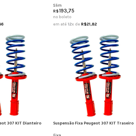
Slim
193,75
R$
no boleto
46
em até
12
x de
R$
21,82
eot 307 KIT Dianteiro
Suspensão Fixa Peugeot 307 KIT Traseiro
Fixa