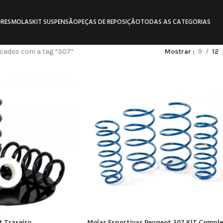
RES
MOLAS
KIT SUSPENSÃO
PEÇAS DE REPOSIÇÃO
TODAS AS CATEGORIAS
cados com a tag “307”
Mostrar
9
12
t Traseiro
Molas Esportivas Peugeot 307 KIT Compl