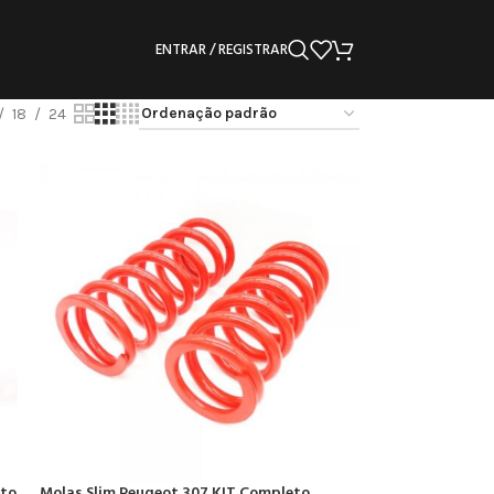
ENTRAR / REGISTRAR
18
24
eto
Molas Slim Peugeot 307 KIT Completo