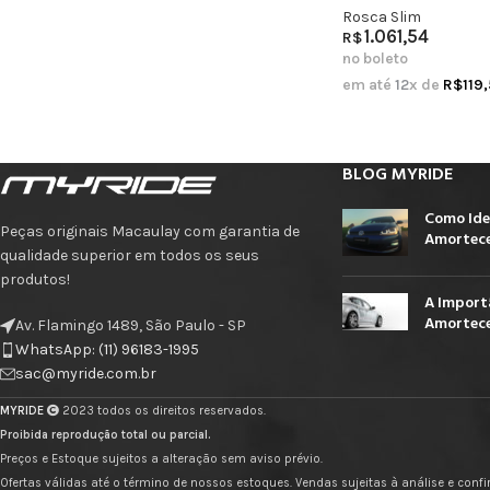
Rosca Slim
1.061,54
R$
no boleto
em até
12
x de
R$
119
BLOG MYRIDE
Como Ide
Peças originais Macaulay com garantia de
Amortece
qualidade superior em todos os seus
produtos!
A Import
Amortece
Av. Flamingo 1489, São Paulo - SP
WhatsApp: (11) 96183-1995
sac@myride.com.br
MYRIDE
2023 todos os direitos reservados.
Proibida reprodução total ou parcial.
Preços e Estoque sujeitos a alteração sem aviso prévio.
Ofertas válidas até o término de nossos estoques. Vendas sujeitas à análise e con