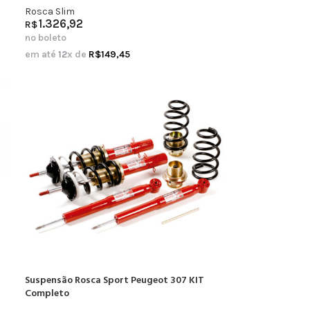
Rosca Slim
1.326,92
R$
no boleto
em até
12
x de
R$
149,45
Suspensão Rosca Sport Peugeot 307 KIT
Completo