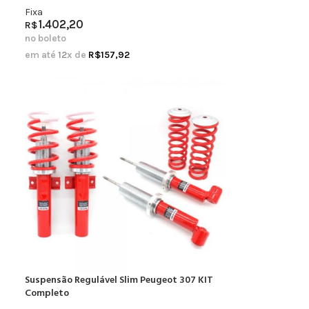
Fixa
1.402,20
R$
no boleto
em até
12
x de
R$
157,92
Suspensão Regulável Slim Peugeot 307 KIT
Completo