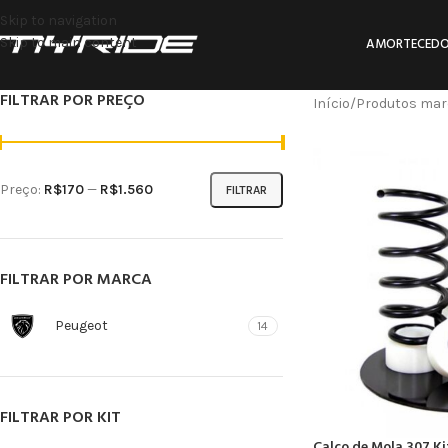
Skip to navigation
Skip to main content
AMORTECEDO
FILTRAR POR PREÇO
Início
Produtos mar
Preço:
R$170
—
R$1.560
FILTRAR
FILTRAR POR MARCA
Peugeot
14
FILTRAR POR KIT
Calço de Mola 307 Ki