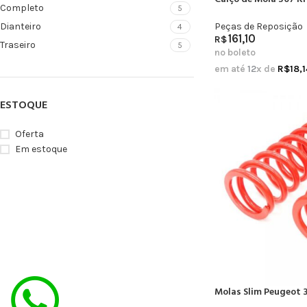
Completo
5
Peças de Reposição
Dianteiro
4
161,10
R$
Traseiro
5
no boleto
em até
12
x de
R$
18,1
ESTOQUE
Oferta
Em estoque
Molas Slim Peugeot 3