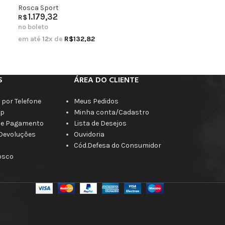
Rosca Sport
1.179,32
R$
no boleto
em até
12
x de
R$
132,82
S
ÁREA DO CLIENTE
por Telefone
Meus Pedidos
p
Minha conta/Cadastro
de Pagamento
Lista de Desejos
 Devoluções
Ouvidoria
Cód.Defesa do Consumidor
osco