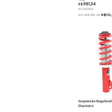
981,54
R$
no boleto
em até
12
x de
R$
110
Suspensão Regulável
Dianteiro