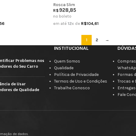
Rosca Slim
928,85
R$
no boleto
,56
em até
12
x de
R$
104,61
1
2
→
INSTITUCIONAL
DÚVIDA
ntificar Problemas nos
Quem Somos
Compras 
dores do Seu Carro
Qualidade
WhatsAp
Política de Privacidade
Formas 
Termos de Uso e Condições
Trocas e
ância de Usar
Trabalhe Conosco
Entregas
dores de Qualidade
Fale Con
firmação de dados.