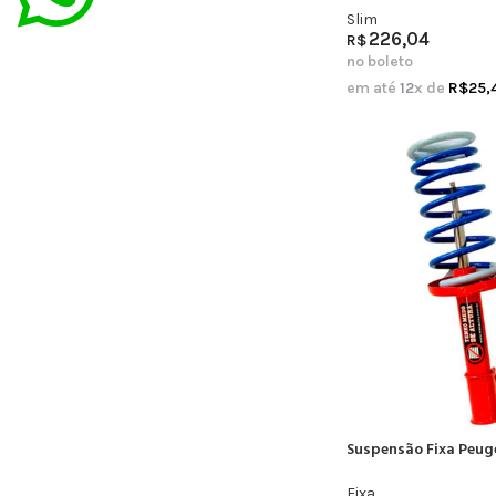
Slim
226,04
R$
no boleto
em até
12
x de
R$
25,
Suspensão Fixa Peug
Fixa