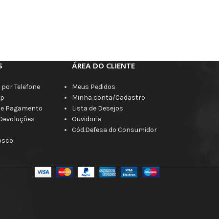
S
ÁREA DO CLIENTE
por Telefone
Meus Pedidos
p
Minha conta/Cadastro
de Pagamento
Lista de Desejos
 Devoluções
Ouvidoria
Cód.Defesa do Consumidor
osco