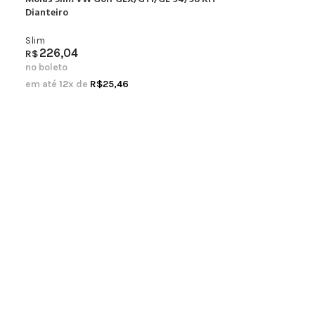
Dianteiro
Slim
226,04
R$
no boleto
em até
12
x de
R$
25,46