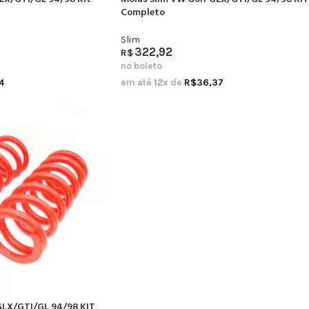
Completo
Slim
322,92
R$
no boleto
4
em até
12
x de
R$
36,37
GLX/GTI/GL 94/98 KIT