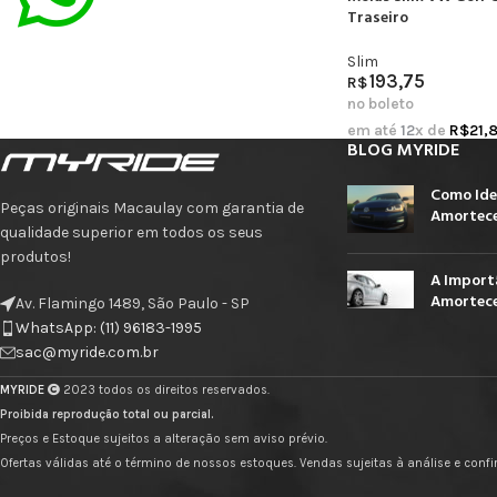
Traseiro
Slim
193,75
R$
no boleto
em até
12
x de
R$
21,
BLOG MYRIDE
Como Ide
Peças originais Macaulay com garantia de
Amortece
qualidade superior em todos os seus
produtos!
A Import
Amortece
Av. Flamingo 1489, São Paulo - SP
WhatsApp: (11) 96183-1995
sac@myride.com.br
MYRIDE
2023 todos os direitos reservados.
Proibida reprodução total ou parcial.
Preços e Estoque sujeitos a alteração sem aviso prévio.
Ofertas válidas até o término de nossos estoques. Vendas sujeitas à análise e con