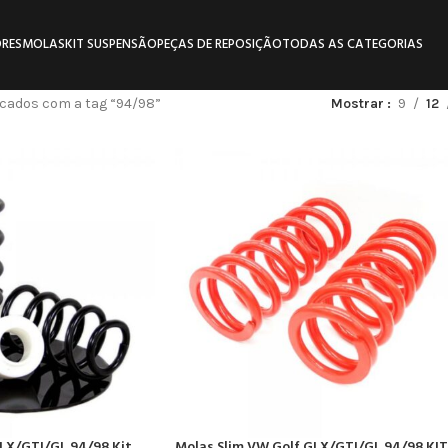
RES
MOLAS
KIT SUSPENSÃO
PEÇAS DE REPOSIÇÃO
TODAS AS CATEGORIAS
cados com a tag “94/98”
Mostrar
9
12
GLX/GTI/GL 94/98 Kit
Molas Slim VW Golf GLX/GTI/GL 94/98 KIT