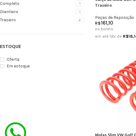
Completo
1
Traseiro
Dianteiro
1
Peças de Reposição
Traseiro
2
161,10
R$
no boleto
em até
12
x de
R$
18,1
ESTOQUE
Oferta
Em estoque
Molas Slim VW Golf 