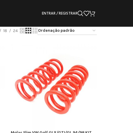
ENTRAR / REGISTRAR
18
24
Molas Slim VW Golf GLX/GTI/GL 94/98 KIT