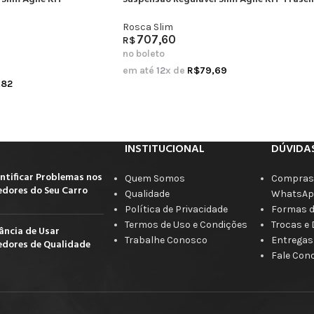
Rosca Slim
707,60
R$
no boleto
em até
12
x de
R$
79,69
,82
INSTITUCIONAL
DÚVIDA
ntificar Problemas nos
Quem Somos
Compras 
dores do Seu Carro
Qualidade
WhatsAp
Política de Privacidade
Formas 
Termos de Uso e Condições
Trocas e
ância de Usar
Trabalhe Conosco
Entregas
dores de Qualidade
Fale Con