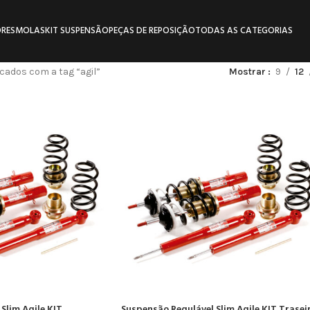
RES
MOLAS
KIT SUSPENSÃO
PEÇAS DE REPOSIÇÃO
TODAS AS CATEGORIAS
ados com a tag “agil”
Mostrar
9
12
Slim Agile KIT
Suspensão Regulável Slim Agile KIT Trasei