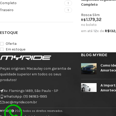
Completo
1
Completo
Traseiro
1
Rosca Slim
1.179,32
R$
no boleto
em até
12
x de
R$
132
ESTOQUE
Oferta
Em estoque
BLOG MYRIDE
Como Ide
Peças originais Macaulay com garantia de
Amortece
qualidade superior em todos os seus
produtos!
A Import
Amortece
Av. Flamingo 1489, São Paulo - SP
WhatsApp: (11) 96183-1995
sac@myride.com.br
MYRIDE
2023 todos os direitos reservados.