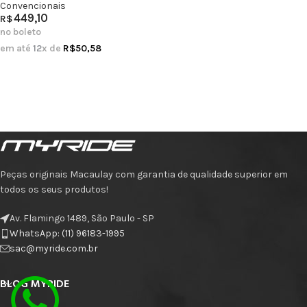
Convencionais
449,10
R$
no boleto
em até
12
x de
R$
50,58
Peças originais Macaulay com garantia de qualidade superior em
todos os seus produtos!
Av. Flamingo 1489, São Paulo - SP
WhatsApp: (11) 96183-1995
sac@myride.com.br
BLOG MYRIDE