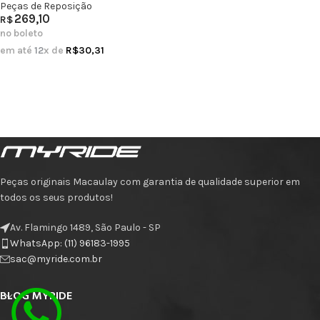
Peças de Reposição
269,10
R$
no boleto
em até
12
x de
R$
30,31
Peças originais Macaulay com garantia de qualidade superior em
todos os seus produtos!
Av. Flamingo 1489, São Paulo - SP
WhatsApp: (11) 96183-1995
sac@myride.com.br
BLOG MYRIDE