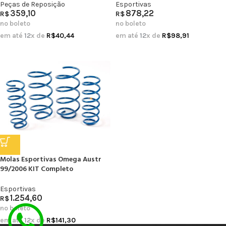
Peças de Reposição
Esportivas
359,10
878,22
R$
R$
no boleto
no boleto
em até
12
x de
R$
40,44
em até
12
x de
R$
98,91
Molas Esportivas Omega Austr
99/2006 KIT Completo
Esportivas
1.254,60
R$
no boleto
em até
12
x de
R$
141,30