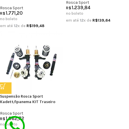
Rosca Sport
1.239,84
Rosca Sport
R$
1.771,20
R$
no boleto
no boleto
em até
12
x de
R$
139,64
em até
12
x de
R$
199,48
Suspensão Rosca Sport
Kadett/Ipanema KIT Traseiro
Rosca Sport
1.062,72
R$
no boleto