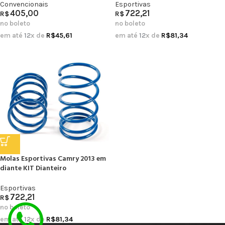
Convencionais
Esportivas
405,00
722,21
R$
R$
no boleto
no boleto
em até
12
x de
R$
45,61
em até
12
x de
R$
81,34
Molas Esportivas Camry 2013 em
diante KIT Dianteiro
Esportivas
722,21
R$
no boleto
em até
12
x de
R$
81,34