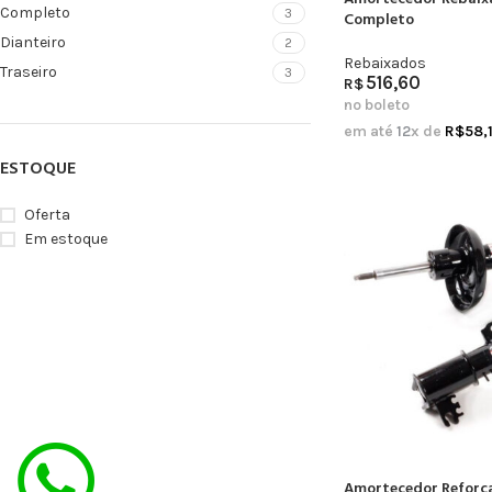
Completo
3
Completo
Dianteiro
2
Rebaixados
Traseiro
3
516,60
R$
no boleto
em até
12
x de
R$
58,
ESTOQUE
Oferta
Em estoque
Amortecedor Reforç