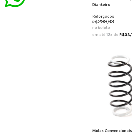
Dianteiro
Reforçados
299,63
R$
no boleto
em até
12
x de
R$
33,
Molas Convencionais