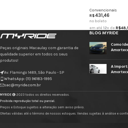
Convencionais
431,46
R$
no boleto
em até
12
x de
R$
48,
BLOG MYRIDE
Como Ide
Peças originais Macaulay com garantia de
Amortece
qualidade superior em todos os seus
produtos!
A Import
Amortece
Av. Flamingo 1489, São Paulo - SP
WhatsApp: (11) 96183-1995
sac@myride.com.br
MYRIDE
2023 todos os direitos reservados.
Proibida reprodução total ou parcial.
Preços e Estoque sujeitos a alteração sem aviso prévio.
Ofertas válidas até o término de nossos estoques. Vendas sujeitas à análise e con