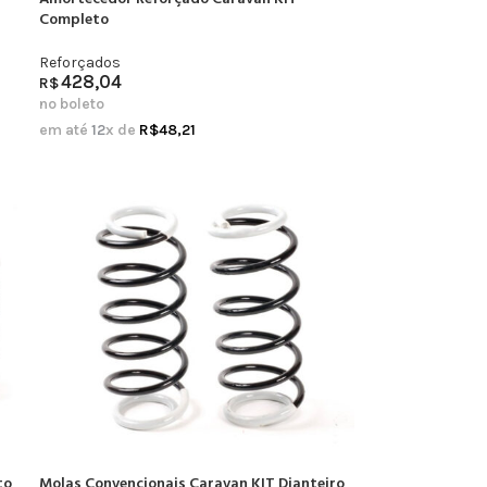
Completo
Reforçados
428,04
R$
no boleto
em até
12
x de
R$
48,21
to
Molas Convencionais Caravan KIT Dianteiro