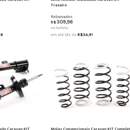
Traseiro
Rebaixados
309,96
R$
no boleto
18
em até
12
x de
R$
34,91
ado Caravan KIT
Molas Convencionais Caravan KIT Comple