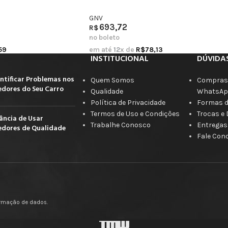
GNV
693,72
R$
no boleto
59
em até
12
x de
R$
78,13
INSTITUCIONAL
DÚVIDA
ntificar Problemas nos
Quem Somos
Compras 
dores do Seu Carro
Qualidade
WhatsAp
Política de Privacidade
Formas 
Termos de Uso e Condições
Trocas e
ância de Usar
Trabalhe Conosco
Entregas
dores de Qualidade
Fale Con
firmação de dados.