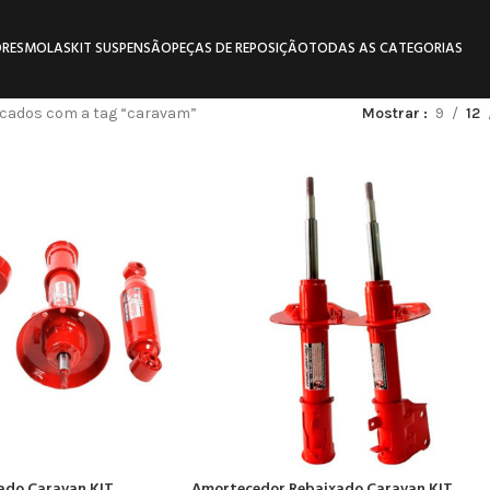
RES
MOLAS
KIT SUSPENSÃO
PEÇAS DE REPOSIÇÃO
TODAS AS CATEGORIAS
cados com a tag “caravam”
Mostrar
9
12
ado Caravan KIT
Amortecedor Rebaixado Caravan KIT