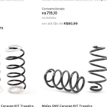
Convencionais
719,10
R$
no boleto
em até
12
x de
R$
80,99
75
 Caravan KIT Traseiro
Molas GNV Caravan KIT Traseiro