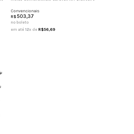
Convencionais
503,37
R$
no boleto
em até
12
x de
R$
56,69