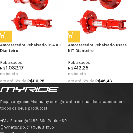
Amortecedor Rebaixado DS4 KIT
Amortecedor Rebaixado Xsara
Dianteiro
KIT Dianteiro
Rebaixados
Rebaixados
1.032,17
412,25
R$
R$
no boleto
no boleto
em até
12
x de
R$
116,25
em até
12
x de
R$
46,43
Peças originais Macaulay com garantia de qualidade superior em
todos os seus produtos!
Av. Flamingo 1489, São Paulo - SP
WhatsApp: (11) 96183-1995