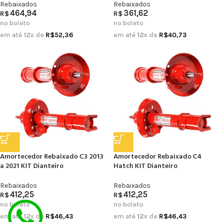
Rebaixados
Rebaixados
464,94
361,62
R$
R$
no boleto
no boleto
em até
12
x de
R$
52,36
em até
12
x de
R$
40,73
Amortecedor Rebaixado C3 2013
Amortecedor Rebaixado C4
a 2021 KIT Dianteiro
Hatch KIT Dianteiro
Rebaixados
Rebaixados
412,25
412,25
R$
R$
no boleto
no boleto
em até
12
x de
R$
46,43
em até
12
x de
R$
46,43