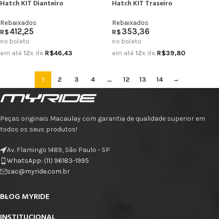
Hatch KIT Dianteiro
Hatch KIT Traseiro
Rebaixados
Rebaixados
412,25
353,36
R$
R$
no boleto
no boleto
em até
12
x de
R$
46,43
em até
12
x de
R$
39,80
1
2
3
4
…
12
13
14
→
Peças originais Macaulay com garantia de qualidade superior em
todos os seus produtos!
Av. Flamingo 1489, São Paulo - SP
WhatsApp: (11) 96183-1995
sac@myride.com.br
BLOG MYRIDE
INSTITUCIONAL