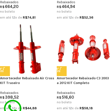
Rebaixados
Rebaixados
664,20
464,94
R$
R$
no boleto
no boleto
em até
12
x de
R$
74,81
em até
12
x de
R$
52,36
Amortecedor Rebaixado Air Cross
Amortecedor Rebaixado C3 2003
KIT Traseiro
a 2012 KIT Completo
Rebaixados
Rebaixados
398,52
516,60
R$
R$
no boleto
no boleto
em até
12
x de
R$
44,88
em até
12
x de
R$
58,18