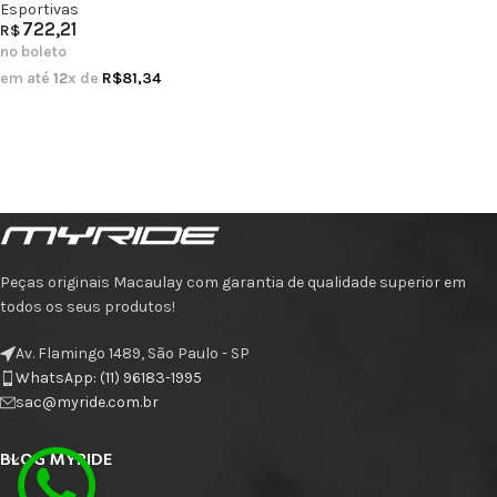
Esportivas
722,21
R$
no boleto
em até
12
x de
R$
81,34
Peças originais Macaulay com garantia de qualidade superior em
todos os seus produtos!
Av. Flamingo 1489, São Paulo - SP
WhatsApp: (11) 96183-1995
sac@myride.com.br
BLOG MYRIDE