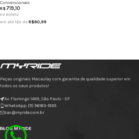
Convencionais
719,10
R$
no boleto
em até
12
x de
R$
80,99
Peças originais Macaulay com garantia de qualidade superior em
todos os seus produtos!
Av. Flamingo 1489, São Paulo - SP
WhatsApp: (11) 96183-1995
sac@myride.com.br
BLOG MYRIDE