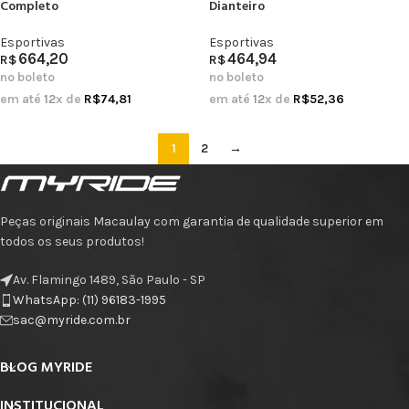
Completo
Dianteiro
Esportivas
Esportivas
664,20
464,94
R$
R$
no boleto
no boleto
em até
12
x de
R$
74,81
em até
12
x de
R$
52,36
1
2
→
Peças originais Macaulay com garantia de qualidade superior em
todos os seus produtos!
Av. Flamingo 1489, São Paulo - SP
WhatsApp: (11) 96183-1995
sac@myride.com.br
BLOG MYRIDE
INSTITUCIONAL