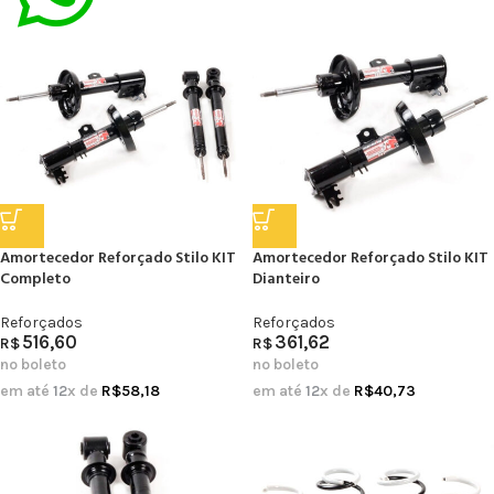
Amortecedor Reforçado Stilo KIT
Amortecedor Reforçado Stilo KIT
Completo
Dianteiro
Reforçados
Reforçados
516,60
361,62
R$
R$
no boleto
no boleto
em até
12
x de
R$
58,18
em até
12
x de
R$
40,73