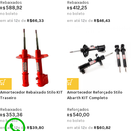
Rebaixados
Rebaixados
588,92
412,25
R$
R$
no boleto
no boleto
em até
12
x de
R$
66,33
em até
12
x de
R$
46,43
Amortecedor Rebaixado Stilo KIT
Amortecedor Reforçado Stilo
Traseiro
Abarth KIT Completo
Rebaixados
Reforçados
353,36
540,00
R$
R$
no boleto
no boleto
em até
12
x de
R$
39,80
em até
12
x de
R$
60,82