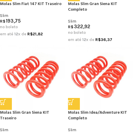
Molas Slim Fiat 147 KIT Traseiro
Molas Slim Gran Siena KIT
Completo
Slim
193,75
R$
Slim
322,92
no boleto
R$
no boleto
em até
12
x de
R$
21,82
em até
12
x de
R$
36,37
Molas Slim Gran Siena KIT
Molas Slim Idea/Adventure KIT
Traseiro
Completo
Slim
Slim