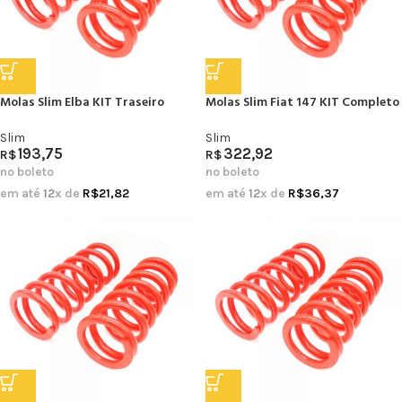
Molas Slim Elba KIT Traseiro
Molas Slim Fiat 147 KIT Completo
Slim
Slim
193,75
322,92
R$
R$
no boleto
no boleto
em até
12
x de
R$
21,82
em até
12
x de
R$
36,37