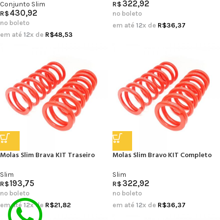
322,92
Conjunto Slim
R$
430,92
R$
no boleto
no boleto
em até
12
x de
R$
36,37
em até
12
x de
R$
48,53
Molas Slim Brava KIT Traseiro
Molas Slim Bravo KIT Completo
Slim
Slim
193,75
322,92
R$
R$
no boleto
no boleto
em até
12
x de
R$
21,82
em até
12
x de
R$
36,37