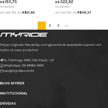
193,75
322,92
R$
R$
no boleto
no boleto
em até
12
x de
R$
21,82
em até
12
x de
R$
36,37
1
2
3
→
Peças originais Macaulay com garantia de qualidade superior em
todos os seus produtos!
Av. Flamingo 1489, São Paulo - SP
WhatsApp: (11) 96183-1995
sac@myride.com.br
BLOG MYRIDE
INSTITUCIONAL
DÚVIDAS