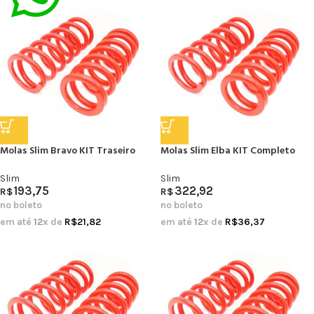
Molas Slim Bravo KIT Traseiro
Molas Slim Elba KIT Completo
Slim
Slim
193,75
322,92
R$
R$
no boleto
no boleto
em até
12
x de
R$
21,82
em até
12
x de
R$
36,37