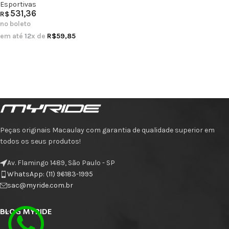
Esportivas
531,36
R$
no boleto
em até
12
x de
R$
59,85
Peças originais Macaulay com garantia de qualidade superior em
todos os seus produtos!
Av. Flamingo 1489, São Paulo - SP
WhatsApp: (11) 96183-1995
sac@myride.com.br
BLOG MYRIDE