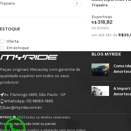
Traseiro
3
Traseiro
Esportivas
318,82
R$
no boleto
ESTOQUE
em até
12
x de
R$
35,
Oferta
Em estoque
BLOG MYRIDE
Como Ide
Peças originais Macaulay com garantia de
Amortece
qualidade superior em todos os seus
produtos!
A Import
Amortece
Av. Flamingo 1489, São Paulo - SP
WhatsApp: (11) 96183-1995
sac@myride.com.br
MYRIDE
2023 todos os direitos reservados.
Proibida reprodução total ou parcial.
Preços e Estoque sujeitos a alteração sem aviso prévio.