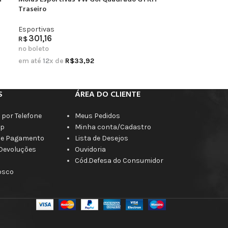
Traseiro
Esportivas
301,16
R$
no boleto
em até
12
x de
R$
33,92
S
ÁREA DO CLIENTE
por Telefone
Meus Pedidos
p
Minha conta/Cadastro
de Pagamento
Lista de Desejos
 Devoluções
Ouvidoria
Cód.Defesa do Consumidor
osco