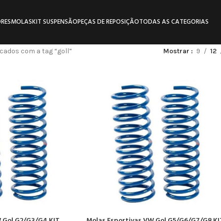
RES
MOLAS
KIT SUSPENSÃO
PEÇAS DE REPOSIÇÃO
TODAS AS CATEGORIAS
ados com a tag “goll”
Mostrar
9
12
W Gol G2/G3/G4 KIT
Molas Esportivas VW Gol G5/G6/G7/G8 KI