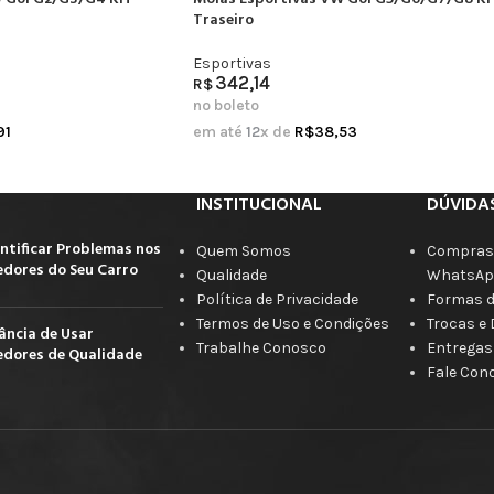
Traseiro
Esportivas
342,14
R$
no boleto
91
em até
12
x de
R$
38,53
INSTITUCIONAL
DÚVIDA
ntificar Problemas nos
Quem Somos
Compras 
dores do Seu Carro
Qualidade
WhatsAp
Política de Privacidade
Formas 
Termos de Uso e Condições
Trocas e
ância de Usar
Trabalhe Conosco
Entregas
dores de Qualidade
Fale Con