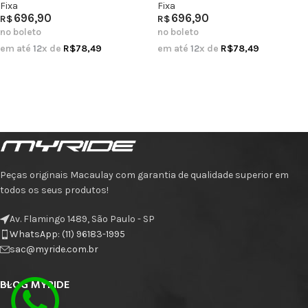
Fixa
Fixa
696,90
696,90
R$
R$
no boleto
no boleto
em até
12
x de
R$
78,49
em até
12
x de
R$
78,49
Peças originais Macaulay com garantia de qualidade superior em
todos os seus produtos!
Av. Flamingo 1489, São Paulo - SP
WhatsApp: (11) 96183-1995
sac@myride.com.br
BLOG MYRIDE