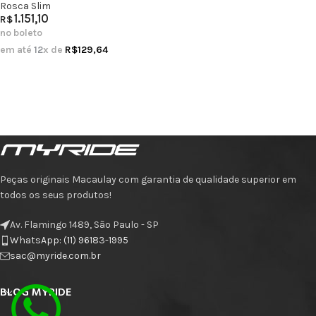
Rosca Slim
1.151,10
R$
no boleto
em até
12
x de
R$
129,64
Peças originais Macaulay com garantia de qualidade superior em
todos os seus produtos!
Av. Flamingo 1489, São Paulo - SP
WhatsApp: (11) 96183-1995
sac@myride.com.br
BLOG MYRIDE