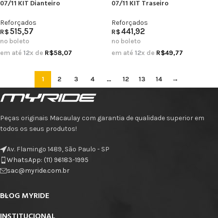
07/11 KIT Dianteiro
07/11 KIT Traseiro
Reforçados
Reforçados
515,57
441,92
R$
R$
no boleto
no boleto
em até
12
x de
R$
58,07
em até
12
x de
R$
49,77
1
2
3
4
…
12
13
14
→
Peças originais Macaulay com garantia de qualidade superior em
todos os seus produtos!
Av. Flamingo 1489, São Paulo - SP
WhatsApp: (11) 96183-1995
sac@myride.com.br
BLOG MYRIDE
INSTITUCIONAL