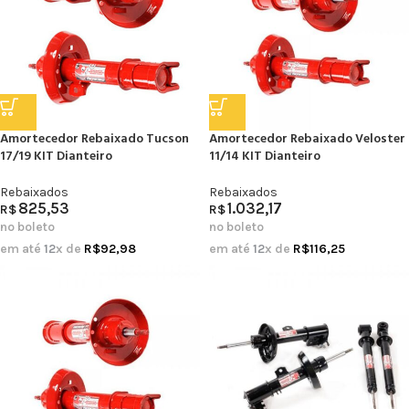
Amortecedor Rebaixado Tucson
Amortecedor Rebaixado Veloster
17/19 KIT Dianteiro
11/14 KIT Dianteiro
Rebaixados
Rebaixados
825,53
1.032,17
R$
R$
no boleto
no boleto
em até
12
x de
R$
92,98
em até
12
x de
R$
116,25