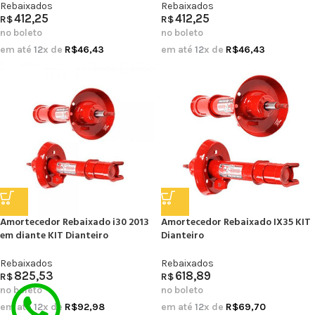
Rebaixados
Rebaixados
412,25
412,25
R$
R$
no boleto
no boleto
em até
12
x de
R$
46,43
em até
12
x de
R$
46,43
Amortecedor Rebaixado i30 2013
Amortecedor Rebaixado IX35 KIT
em diante KIT Dianteiro
Dianteiro
Rebaixados
Rebaixados
825,53
618,89
R$
R$
no boleto
no boleto
em até
12
x de
R$
92,98
em até
12
x de
R$
69,70