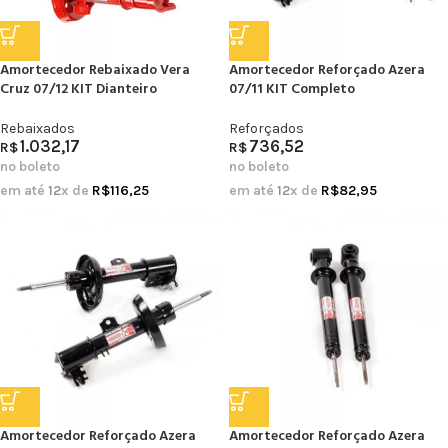
Amortecedor Rebaixado Vera
Amortecedor Reforçado Azera
Cruz 07/12 KIT Dianteiro
07/11 KIT Completo
Rebaixados
Reforçados
1.032,17
736,52
R$
R$
no boleto
no boleto
em até
12
x de
R$
116,25
em até
12
x de
R$
82,95
Amortecedor Reforçado Azera
Amortecedor Reforçado Azera