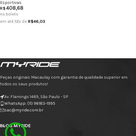
Esportivas
408,68
R$
no boleto
em até
12
x de
R$
46,03
Peças originais Macaulay com garantia de qualidade superior em
todos os seus produtos!
Av. Flamingo 1489, São Paulo - SP
WhatsApp: (11) 96183-1995
sac@myride.com.br
BLOG MYRIDE