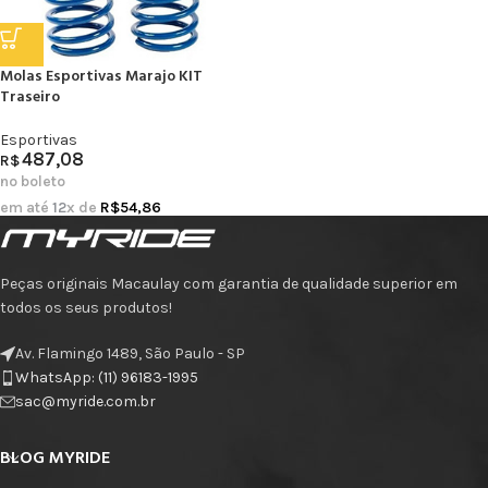
Molas Esportivas Marajo KIT
Traseiro
Esportivas
487,08
R$
no boleto
em até
12
x de
R$
54,86
Peças originais Macaulay com garantia de qualidade superior em
todos os seus produtos!
Av. Flamingo 1489, São Paulo - SP
WhatsApp: (11) 96183-1995
sac@myride.com.br
BLOG MYRIDE