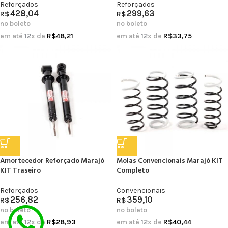
Reforçados
Reforçados
428,04
299,63
R$
R$
no boleto
no boleto
em até
12
x de
R$
48,21
em até
12
x de
R$
33,75
Amortecedor Reforçado Marajó
Molas Convencionais Marajó KIT
KIT Traseiro
Completo
Reforçados
Convencionais
256,82
359,10
R$
R$
no boleto
no boleto
em até
12
x de
R$
28,93
em até
12
x de
R$
40,44