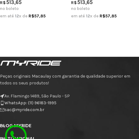
513,65
513,65
R$
R$
no boleto
no boleto
em até
12
x de
R$
57,85
em até
12
x de
R$
57,85
Peças originais Macaulay com garantia de qualidade superior em
todos os seus produtos!
Av. Flamingo 1489, São Paulo - SP
WhatsApp: (11) 96183-1995
sac@myride.com.br
BLOG MYRIDE
INSTITUCIONAL