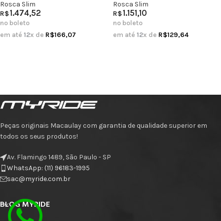
Rosca Slim
Rosca Slim
1.474,52
1.151,10
R$
R$
no boleto
no boleto
em até
12
x de
R$
166,07
em até
12
x de
R$
129,64
Peças originais Macaulay com garantia de qualidade superior em
todos os seus produtos!
Av. Flamingo 1489, São Paulo - SP
WhatsApp: (11) 96183-1995
sac@myride.com.br
BLOG MYRIDE