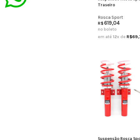
Traseiro
Rosca Sport
619,04
R$
no boleto
em até
12
x de
R$
69,
Suspensão Rosca Spor