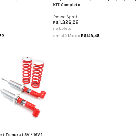
KIT Completo
Rosca Sport
1.326,92
R$
no boleto
72
em até
12
x de
R$
149,45
t Tempra ( 8V / 16V )