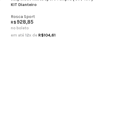
KIT Dianteiro
Rosca Sport
928,85
R$
no boleto
em até
12
x de
R$
104,61