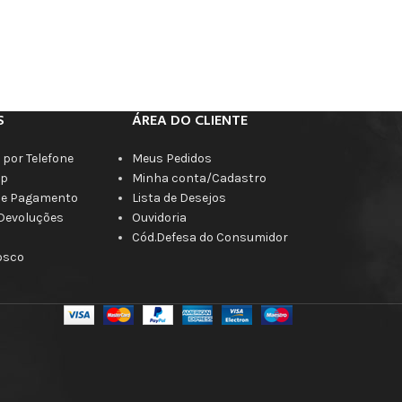
S
ÁREA DO CLIENTE
por Telefone
Meus Pedidos
p
Minha conta/Cadastro
de Pagamento
Lista de Desejos
 Devoluções
Ouvidoria
Cód.Defesa do Consumidor
osco