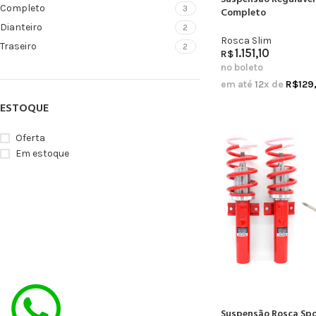
Completo
3
Completo
Dianteiro
2
Rosca Slim
Traseiro
2
1.151,10
R$
no boleto
em até
12
x de
R$
129
ESTOQUE
Oferta
Em estoque
Suspensão Rosca Spor