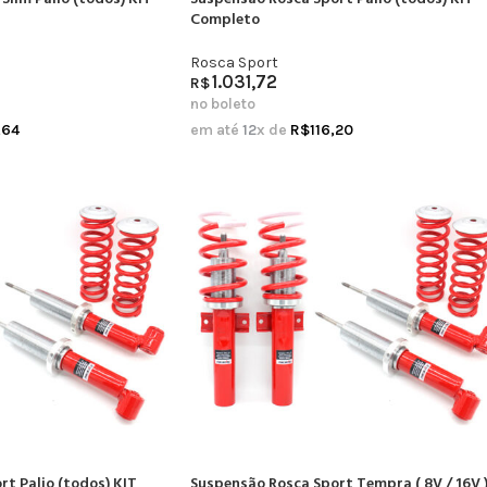
Completo
Rosca Sport
1.031,72
R$
no boleto
,64
em até
12
x de
R$
116,20
t Palio (todos) KIT
Suspensão Rosca Sport Tempra ( 8V / 16V 