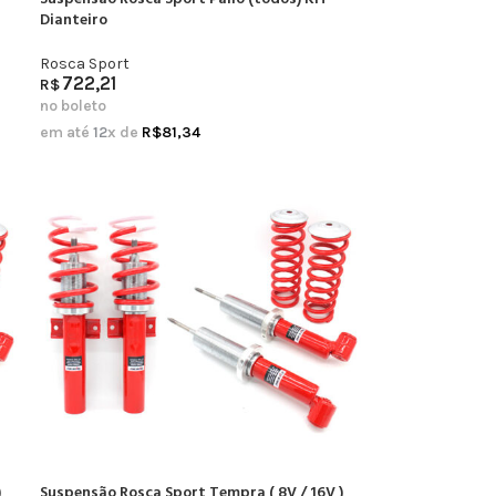
Dianteiro
Rosca Sport
722,21
R$
no boleto
em até
12
x de
R$
81,34
)
Suspensão Rosca Sport Tempra ( 8V / 16V )