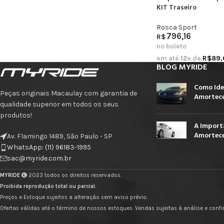
KIT Traseiro
Rosca Sport
796,16
R$
no boleto
em até
12
x de
R$
89,
BLOG MYRIDE
Como Ide
Peças originais Macaulay com garantia de
Amortece
qualidade superior em todos os seus
produtos!
A Import
Amortece
Av. Flamingo 1489, São Paulo - SP
WhatsApp: (11) 96183-1995
sac@myride.com.br
MYRIDE
2023 todos os direitos reservados.
Proibida reprodução total ou parcial.
Preços e Estoque sujeitos a alteração sem aviso prévio.
Ofertas válidas até o término de nossos estoques. Vendas sujeitas à análise e con