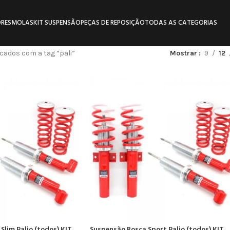
RES
MOLAS
KIT SUSPENSÃO
PEÇAS DE REPOSIÇÃO
TODAS AS CATEGORIAS
ados com a tag “pali”
Mostrar
9
12
Slim Palio (todos) KIT
Suspensão Rosca Sport Palio (todos) KIT