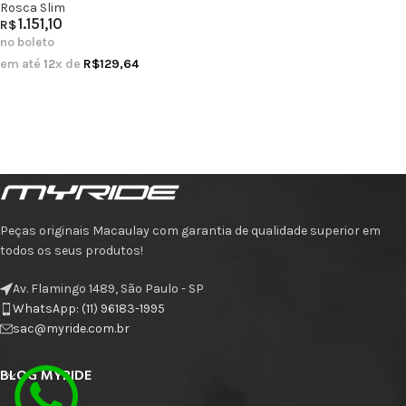
Rosca Slim
1.151,10
R$
no boleto
em até
12
x de
R$
129,64
Peças originais Macaulay com garantia de qualidade superior em
todos os seus produtos!
Av. Flamingo 1489, São Paulo - SP
WhatsApp: (11) 96183-1995
sac@myride.com.br
BLOG MYRIDE