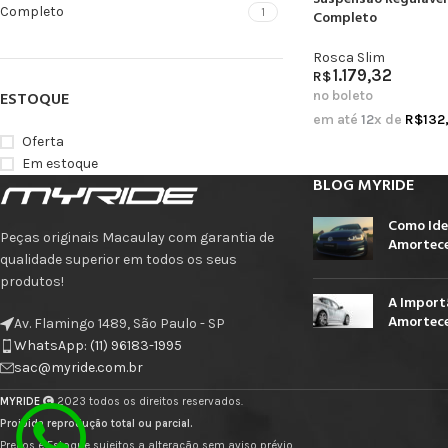
Completo
1
Completo
Rosca Slim
1.179,32
R$
no boleto
ESTOQUE
em até
12
x de
R$
132
Oferta
Em estoque
BLOG MYRIDE
Como Ide
Peças originais Macaulay com garantia de
Amortece
qualidade superior em todos os seus
produtos!
A Import
Amortece
Av. Flamingo 1489, São Paulo - SP
WhatsApp: (11) 96183-1995
sac@myride.com.br
MYRIDE
2023 todos os direitos reservados.
Proibida reprodução total ou parcial.
Preços e Estoque sujeitos a alteração sem aviso prévio.