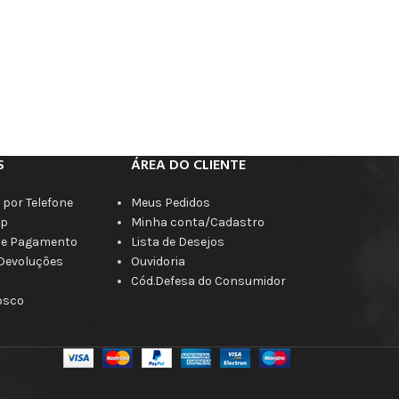
S
ÁREA DO CLIENTE
por Telefone
Meus Pedidos
p
Minha conta/Cadastro
de Pagamento
Lista de Desejos
 Devoluções
Ouvidoria
Cód.Defesa do Consumidor
osco