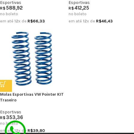
Esportivas
Esportivas
588,92
412,25
R$
R$
no boleto
no boleto
em até
12
x de
R$
66,33
em até
12
x de
R$
46,43
Molas Esportivas VW Pointer KIT
Traseiro
Esportivas
353,36
R$
no boleto
em até
12
x de
R$
39,80