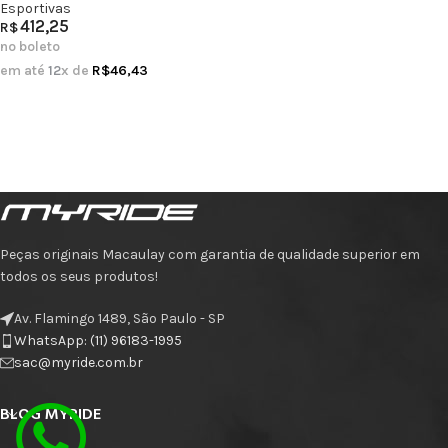
Esportivas
412,25
R$
no boleto
em até
12
x de
R$
46,43
Peças originais Macaulay com garantia de qualidade superior em
todos os seus produtos!
Av. Flamingo 1489, São Paulo - SP
WhatsApp: (11) 96183-1995
sac@myride.com.br
BLOG MYRIDE