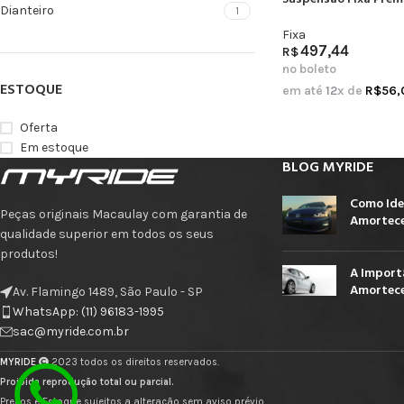
Dianteiro
1
Fixa
497,44
R$
no boleto
ESTOQUE
em até
12
x de
R$
56,
Oferta
Em estoque
BLOG MYRIDE
Como Ide
Peças originais Macaulay com garantia de
Amortece
qualidade superior em todos os seus
produtos!
A Import
Amortece
Av. Flamingo 1489, São Paulo - SP
WhatsApp: (11) 96183-1995
sac@myride.com.br
MYRIDE
2023 todos os direitos reservados.
Proibida reprodução total ou parcial.
Preços e Estoque sujeitos a alteração sem aviso prévio.