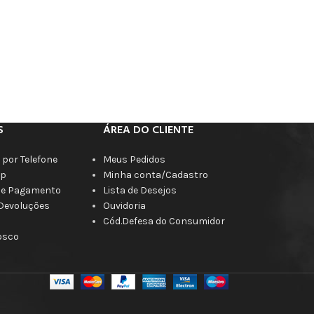
S
ÁREA DO CLIENTE
por Telefone
Meus Pedidos
p
Minha conta/Cadastro
de Pagamento
Lista de Desejos
 Devoluções
Ouvidoria
Cód.Defesa do Consumidor
osco