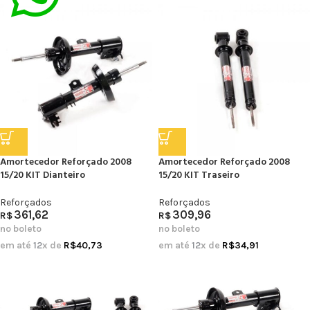
Amortecedor Reforçado 2008
Amortecedor Reforçado 2008
15/20 KIT Dianteiro
15/20 KIT Traseiro
Reforçados
Reforçados
361,62
309,96
R$
R$
no boleto
no boleto
em até
12
x de
R$
40,73
em até
12
x de
R$
34,91