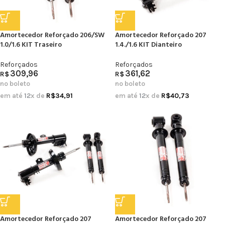
Amortecedor Reforçado 206/SW
Amortecedor Reforçado 207
1.0/1.6 KIT Traseiro
1.4./1.6 KIT Dianteiro
Reforçados
Reforçados
309,96
361,62
R$
R$
no boleto
no boleto
em até
12
x de
R$
34,91
em até
12
x de
R$
40,73
Amortecedor Reforçado 207
Amortecedor Reforçado 207