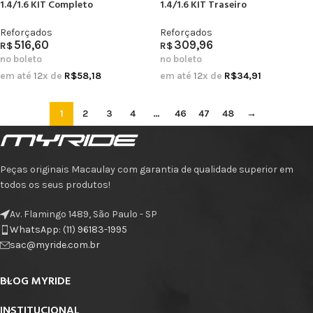
1.4/1.6 KIT Completo
1.4/1.6 KIT Traseiro
Reforçados
Reforçados
516,60
309,96
R$
R$
no boleto
no boleto
em até
12
x de
R$
58,18
em até
12
x de
R$
34,91
1
2
3
4
…
46
47
48
→
Peças originais Macaulay com garantia de qualidade superior em
todos os seus produtos!
Av. Flamingo 1489, São Paulo - SP
WhatsApp: (11) 96183-1995
sac@myride.com.br
BLOG MYRIDE
INSTITUCIONAL