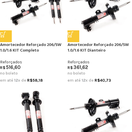
Amortecedor Reforçado 206/SW
Amortecedor Reforçado 206/SW
1.0/1.6 KIT Completo
1.0/1.6 KIT Dianteiro
Reforçados
Reforçados
516,60
361,62
R$
R$
no boleto
no boleto
em até
12
x de
R$
58,18
em até
12
x de
R$
40,73