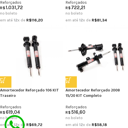
Reforçados
Reforçados
1.031,72
722,21
R$
R$
no boleto
no boleto
em até
12
x de
R$
116,20
em até
12
x de
R$
81,34
Amortecedor Reforçado 106 KIT
Amortecedor Reforçado 2008
Traseiro
15/20 KIT Completo
Reforçados
Reforçados
619,04
516,60
R$
R$
no boleto
no boleto
em até
12
x de
R$
69,72
em até
12
x de
R$
58,18