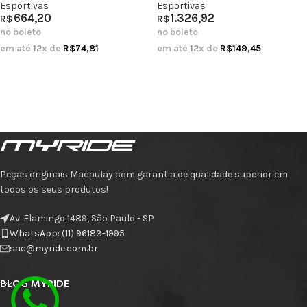
Esportivas
Esportivas
664,20
1.326,92
R$
R$
no boleto
no boleto
em até
12
x de
R$
74,81
em até
12
x de
R$
149,45
Peças originais Macaulay com garantia de qualidade superior em
todos os seus produtos!
Av. Flamingo 1489, São Paulo - SP
WhatsApp: (11) 96183-1995
sac@myride.com.br
BLOG MYRIDE