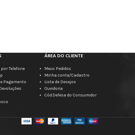
S
ÁREA DO CLIENTE
por Telefone
Meus Pedidos
p
Minha conta/Cadastro
de Pagamento
Lista de Desejos
 Devoluções
Ouvidoria
Cód.Defesa do Consumidor
osco