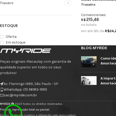
Traseiro
1
Traseiro
Convencionais
215,46
R$
no boleto
ESTOQUE
em até
12
x de
R$
24,
Oferta
Em estoque
BLOG MYRIDE
Como Ide
Peças originais Macaulay com garantia de
Amortece
qualidade superior em todos os seus
produtos!
A Import
Amortece
Av. Flamingo 1489, São Paulo - SP
WhatsApp: (11) 96183-1995
sac@myride.com.br
MYRIDE
2023 todos os direitos reservados.
Proibida reprodução total ou parcial.
Preços e Estoque sujeitos a alteração sem aviso prévio.