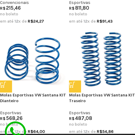
Convencionais
Esportivas
215,46
811,80
R$
R$
no boleto
no boleto
em até
12
x de
R$
24,27
em até
12
x de
R$
91,43
Molas Esportivas VW Santana KIT
Molas Esportivas VW Santana KIT
Dianteiro
Traseiro
Esportivas
Esportivas
568,26
487,08
R$
R$
no boleto
no boleto
em até
12
x de
R$
64,00
em até
12
x de
R$
54,86