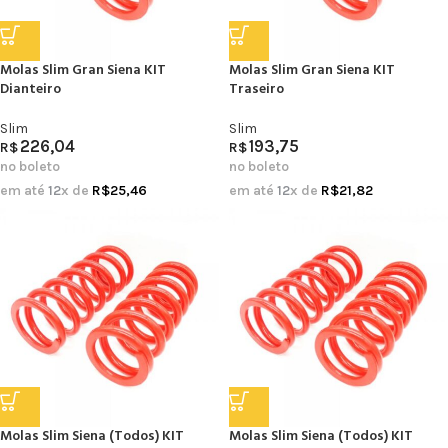
Molas Slim Gran Siena KIT
Molas Slim Gran Siena KIT
Dianteiro
Traseiro
Slim
Slim
226,04
193,75
R$
R$
no boleto
no boleto
em até
12
x de
R$
25,46
em até
12
x de
R$
21,82
Molas Slim Siena (Todos) KIT
Molas Slim Siena (Todos) KIT