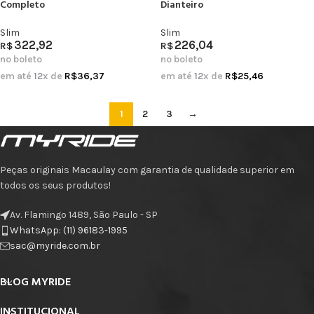
Completo
Dianteiro
Slim
Slim
322,92
226,04
R$
R$
no boleto
no boleto
em até
12
x de
R$
36,37
em até
12
x de
R$
25,46
1
2
3
→
Peças originais Macaulay com garantia de qualidade superior em
todos os seus produtos!
Av. Flamingo 1489, São Paulo - SP
WhatsApp: (11) 96183-1995
sac@myride.com.br
BLOG MYRIDE
INSTITUCIONAL