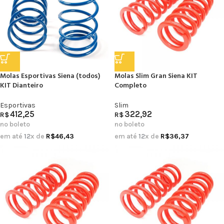
Molas Esportivas Siena (todos)
Molas Slim Gran Siena KIT
KIT Dianteiro
Completo
Esportivas
Slim
412,25
322,92
R$
R$
no boleto
no boleto
em até
12
x de
R$
46,43
em até
12
x de
R$
36,37