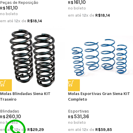
161,10
Peças de Reposição
R$
161,10
R$
no boleto
no boleto
em até
12
x de
R$
18,14
em até
12
x de
R$
18,14
Molas Blindadas Siena KIT
Molas Esportivas Gran Siena KIT
Traseiro
Completo
Blindadas
Esportivas
260,10
531,36
R$
R$
no boleto
no boleto
em até
12
x de
R$
29,29
em até
12
x de
R$
59,85