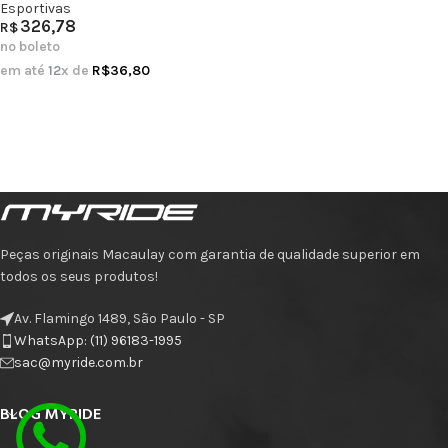
Esportivas
326,78
R$
no boleto
em até
12
x de
R$
36,80
Peças originais Macaulay com garantia de qualidade superior em
todos os seus produtos!
Av. Flamingo 1489, São Paulo - SP
WhatsApp: (11) 96183-1995
sac@myride.com.br
BLOG MYRIDE