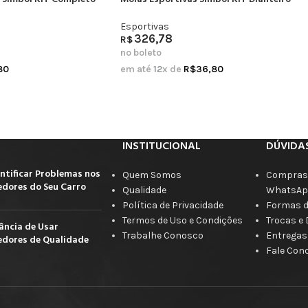
Esportivas
326,78
R$
no boleto
80
em até
12
x de
R$
36,80
INSTITUCIONAL
DÚVIDA
ntificar Problemas nos
Quem Somos
Compras 
dores do Seu Carro
Qualidade
WhatsAp
Política de Privacidade
Formas 
Termos de Uso e Condições
Trocas e
ância de Usar
Trabalhe Conosco
Entregas
dores de Qualidade
Fale Con