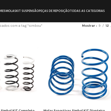
RES
MOLAS
KIT SUSPENSÃO
PEÇAS DE REPOSIÇÃO
TODAS AS CATEGORIAS
cados com a tag “simbou”
Mostrar
9
12
 Simbol KIT Completo
Molas Esportivas Simbol KIT Dianteiro