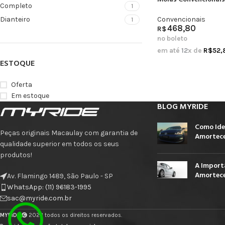
Completo
1
Convencionais
Dianteiro
1
468,80
R$
no boleto
em até
12
x de
R$
52,
ESTOQUE
Oferta
Em estoque
BLOG MYRIDE
Como Ide
Peças originais Macaulay com garantia de
Amortece
qualidade superior em todos os seus
produtos!
A Import
Amortece
Av. Flamingo 1489, São Paulo - SP
WhatsApp: (11) 96183-1995
sac@myride.com.br
MYRIDE
2023 todos os direitos reservados.