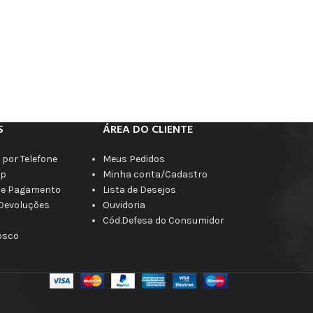
S
ÁREA DO CLIENTE
por Telefone
Meus Pedidos
p
Minha conta/Cadastro
de Pagamento
Lista de Desejos
 Devoluções
Ouvidoria
Cód.Defesa do Consumidor
osco