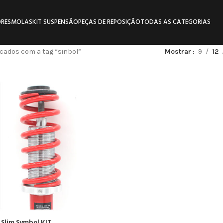
RES
MOLAS
KIT SUSPENSÃO
PEÇAS DE REPOSIÇÃO
TODAS AS CATEGORIAS
cados com a tag “sinbol”
Mostrar
9
12
 Slim Symbol KIT