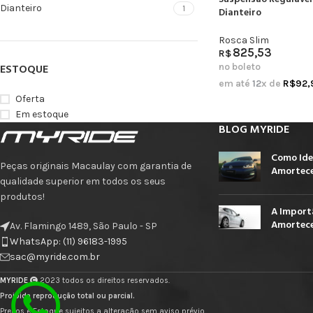
Dianteiro
1
Dianteiro
Rosca Slim
825,53
R$
no boleto
ESTOQUE
em até
12
x de
R$
92,
Oferta
Em estoque
BLOG MYRIDE
Como Ide
Peças originais Macaulay com garantia de
Amortece
qualidade superior em todos os seus
produtos!
A Import
Amortece
Av. Flamingo 1489, São Paulo - SP
WhatsApp: (11) 96183-1995
sac@myride.com.br
MYRIDE
2023 todos os direitos reservados.
Proibida reprodução total ou parcial.
Preços e Estoque sujeitos a alteração sem aviso prévio.