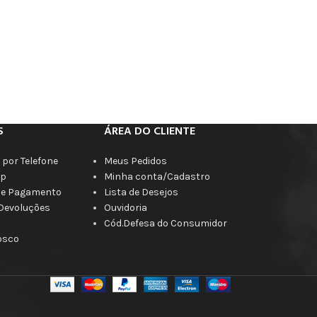
S
ÁREA DO CLIENTE
por Telefone
Meus Pedidos
p
Minha conta/Cadastro
de Pagamento
Lista de Desejos
 Devoluções
Ouvidoria
Cód.Defesa do Consumidor
osco