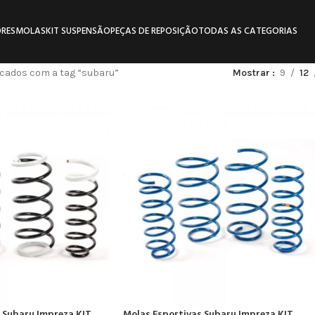
RES
MOLAS
KIT SUSPENSÃO
PEÇAS DE REPOSIÇÃO
TODAS AS CATEGORIAS
cados com a tag “subaru”
Mostrar
9
12
 Subaru Impreza KIT
Molas Esportivas Subaru Impreza KIT