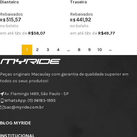
Dianteiro
Traseiro
Rebaixados
Rebaixados
515,57
441,92
R$
R$
no boleto
no boleto
em até
12
x de
R$
58,07
em até
12
x de
R$
49,77
1
2
3
4
…
8
9
10
→
Peças originais Macaulay com garantia de qualidade superior em
todos os seus produtos!
Av. Flamingo 1489, São Paulo - SP
WhatsApp: (11) 96183-1995
sac@myride.com.br
BLOG MYRIDE
INSTITUCIONAL