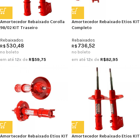
Amortecedor Rebaixado Corolla
Amortecedor Rebaixado Etios KIT
98/02 KIT Traseiro
Completo
Rebaixados
Rebaixados
530,48
736,52
R$
R$
no boleto
no boleto
em até
12
x de
R$
59,75
em até
12
x de
R$
82,95
Amortecedor Rebaixado Etios KIT
Amortecedor Rebaixado Etios KIT