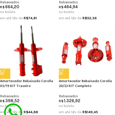
Rebaixados
Rebaixados
664,20
464,94
R$
R$
no boleto
no boleto
em até
12
x de
R$
74,81
em até
12
x de
R$
52,36
Amortecedor Rebaixado Corolla
Amortecedor Rebaixado Corolla
03/19 KIT Traseiro
20/22 KIT Completo
Rebaixados
Rebaixados
398,52
1.326,92
R$
R$
no boleto
no boleto
em até
12
x de
R$
44,88
em até
12
x de
R$
149,45