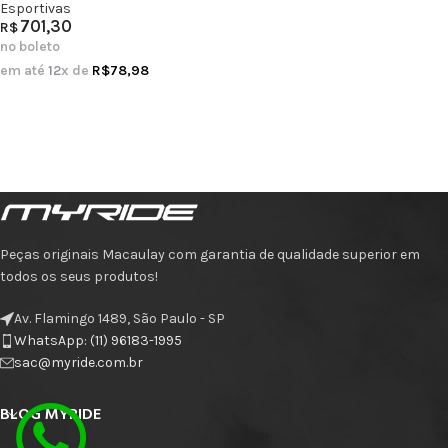
Esportivas
701,30
R$
no boleto
em até
12
x de
R$
78,98
Peças originais Macaulay com garantia de qualidade superior em
todos os seus produtos!
Av. Flamingo 1489, São Paulo - SP
WhatsApp: (11) 96183-1995
sac@myride.com.br
BLOG MYRIDE