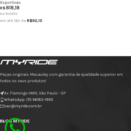
Esportivas
818,18
R$
no boleto
em até
12
x de
R$
92,15
Peças originais Macaulay com garantia de qualidade superior em
todos os seus produtos!
Av. Flamingo 1489, São Paulo - SP
WhatsApp: (11) 96183-1995
sac@myride.com.br
BLOG MYRIDE