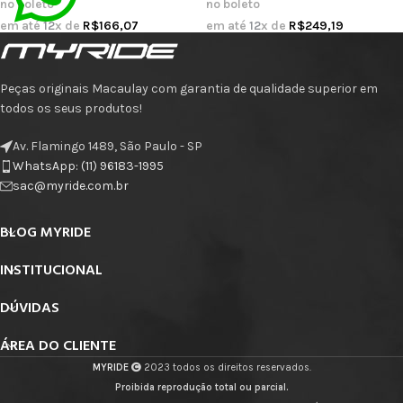
no boleto
no boleto
em até
12
x de
R$
166,07
em até
12
x de
R$
249,19
Peças originais Macaulay com garantia de qualidade superior em
todos os seus produtos!
Av. Flamingo 1489, São Paulo - SP
WhatsApp: (11) 96183-1995
sac@myride.com.br
BLOG MYRIDE
INSTITUCIONAL
DÚVIDAS
ÁREA DO CLIENTE
MYRIDE
2023 todos os direitos reservados.
Proibida reprodução total ou parcial.