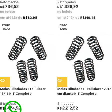
Reforçados
Reforçados
736,52
1.326,92
R$
R$
no boleto
no boleto
em até
12
x de
R$
82,95
em até
12
x de
R$
149,45
ESGO
ESGO
TADO
TADO
Molas Blindadas TrailBlazer
Molas Blindadas TrailBlazer 2017
13/16 KIT Completo
em diante KIT Completo
Blindadas
Blindadas
1.474,52
2.212,52
R$
R$