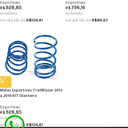
Esportivas
Esportivas
928,85
796,16
R$
R$
no boleto
no boleto
em até
12
x de
R$
104,61
em até
12
x de
R$
89,67
Molas Esportivas TrailBlazer 2013
a 2016 KIT Dianteiro
Esportivas
928,85
R$
no boleto
em até
12
x de
R$
104,61